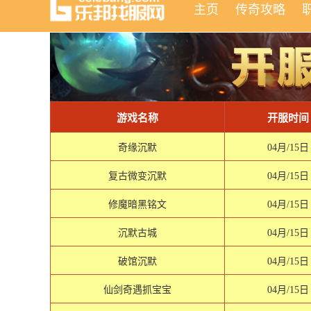
主页
传奇攻略
游戏名称
开服时间
奇缘沉默
04月/15日
复古微变沉默
04月/15日
修魔暗黑铭文
04月/15日
沉默古城
04月/15日
破馆沉默
04月/15日
仙剑奇遇抓宝宝
04月/15日