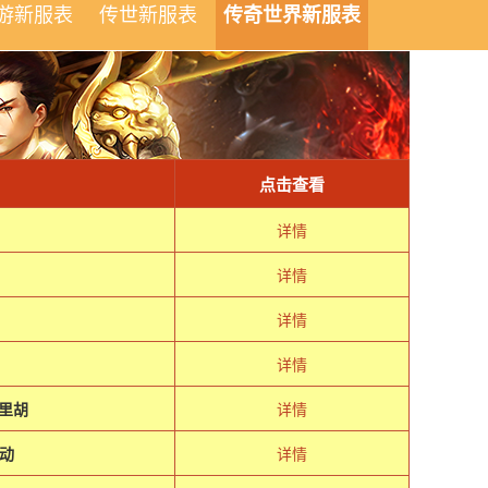
游新服表
传世新服表
传奇世界新服表
点击查看
详情
详情
详情
年
详情
花里胡
详情
动
详情