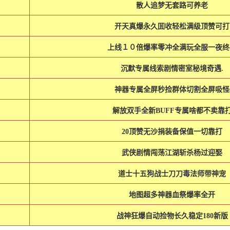
散人追梦无套路可养老
开天真爆永久囬收轻松满级顶赞可打
上线１０倍爆率零冲全满玩全服一夜终
沉默专属线索剧情密室秘境奇遇.
神器专属全屏秒捡群体切割全屏吸怪
解放双手全新BUFF专属啥都不卖靠
20顶赞无沙捐装备保值一切靠打
武侠剧情闯荡江湖斩杀杨过迎娶
道士十五狗战士刀刀毒法师带神宠
地图超多神器血祭爆率全开
战神狂爆自动捡物长久稳定180新版