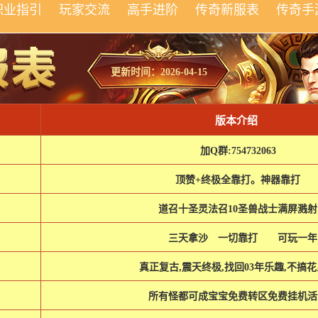
职业指引
玩家交流
高手进阶
传奇新服表
传奇手
更新时间：2026-04-15
版本介绍
加Q群:754732063
顶赞+终极全靠打。神器靠打
道召十圣灵法召10圣兽战士满屏溅射
三天拿沙 一切靠打 可玩一
真正复古,震天终极,找回03年乐趣,不搞
所有怪都可成宝宝免费转区免费挂机活