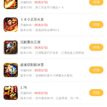
详情
开服时间：
05月/17日
版本介绍：
第１区金币小极品＋６
１８０正宗火龙
详情
开服时间：
05月/17日
版本介绍：
保底回収全网NO.1
沉默重出江湖
详情
开服时间：
05月/17日
版本介绍：
江湖既是打打杀杀，江湖也是人情世故
超速切割新冰雪
详情
开服时间：
05月/17日
版本介绍：
送捐献狂暴大小神魔永久耐玩
1.76
详情
开服时间：
05月/17日
版本介绍：
赤月最高加+6，公益养老，玩一年不腻，屠龙