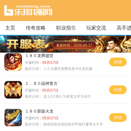
主页
传奇攻略
职业指引
玩家交流
高手
更新时间：2026-05-17
１８０龙腾盛世
详情
开服时间：
05月/17日
版本介绍：
１０元通关免费送首冲火龙乱爆
１．８０战神复古
详情
开服时间：
05月/17日
版本介绍：
道士2只狗1.76老复古开天好打
１８０新版火龙
详情
开服时间：
05月/17日
版本介绍：
保底回収自动挂机剑甲靠打爆率永不关