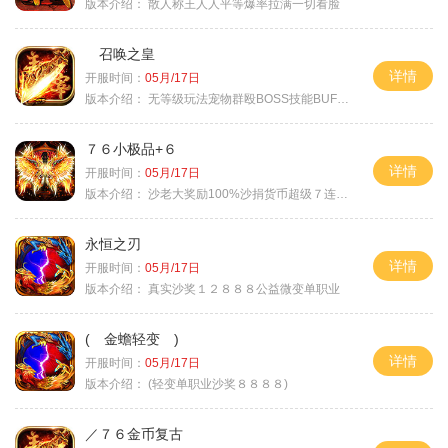
版本介绍：
散人称王人人平等爆率拉满一切看脸
召唤之皇
详情
开服时间：
05月/17日
版本介绍：
无等级玩法宠物群殴BOSS技能BUFF铭文B
７６小极品+６
详情
开服时间：
05月/17日
版本介绍：
沙老大奖励100%沙捐货币超级７连鞭尸
永恒之刃
详情
开服时间：
05月/17日
版本介绍：
真实沙奖１２８８８公益微变单职业
( 金蟾轻变 )
详情
开服时间：
05月/17日
版本介绍：
(轻变单职业沙奖８８８８)
／７６金币复古