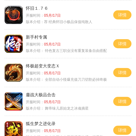
怀旧１.７６
详情
开服时间：
05月/17日
版本介绍：
荐 经典怀旧小极品保值纯散人
新手村专属
详情
开服时间：
05月/17日
版本介绍：
特色复古三职业没有重复装备自由搭配
终极超变大变态Ｘ
详情
开服时间：
05月/17日
版本介绍：
全部自动小怪爆充值刀刀切割必掉终极
鏖战大极品合击
详情
开服时间：
05月/17日
版本介绍：
舞帝味儿原始龙之冰魂摘星
狐生梦之进化录
详情
开服时间：
05月/17日