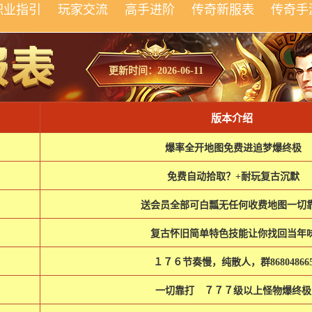
职业指引
玩家交流
高手进阶
传奇新服表
传奇手
更新时间：2026-06-11
版本介绍
爆率全开地图免费进追梦爆终极
免费自动拾取？+耐玩复古沉默
送会员全部可白瓢无任何收费地图一切
复古怀旧简单特色技能让你找回当年
１７６节奏慢，纯散人，群86804866
一切靠打 ７７７级以上怪物爆终