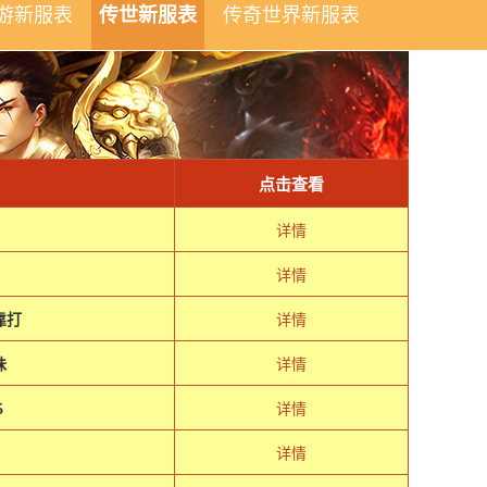
游新服表
传世新服表
传奇世界新服表
点击查看
详情
详情
靠打
详情
味
详情
5
详情
极
详情