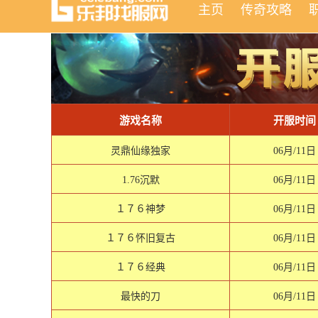
主页
传奇攻略
游戏名称
开服时间
灵鼎仙缘独家
06月/11日
1.76沉默
06月/11日
１７６神梦
06月/11日
１７６怀旧复古
06月/11日
１７６经典
06月/11日
最快的刀
06月/11日