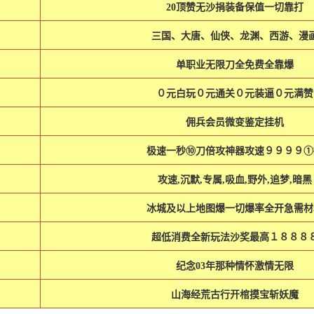
20顶赞无沙捐装备保值一切靠打
三国、大唐、仙侠、龙渊、西游、漫
单职业无限刀全免费全靠爆
０元白玩０元通关０元装逼０元满赞
佣兵会员微变鉴定挂机
极速一秒⑩刀倍攻神器攻速９９９９①
攻速,沉默,专属,吸血,野外,追梦,暗黑
冰城及以上地图爆一切爆率全开急需材
超低消费全新玩法沙奖最高１８８８
纪念03年那种情怀激情无限
山海经荒古行开棺摸宝斩妖魔