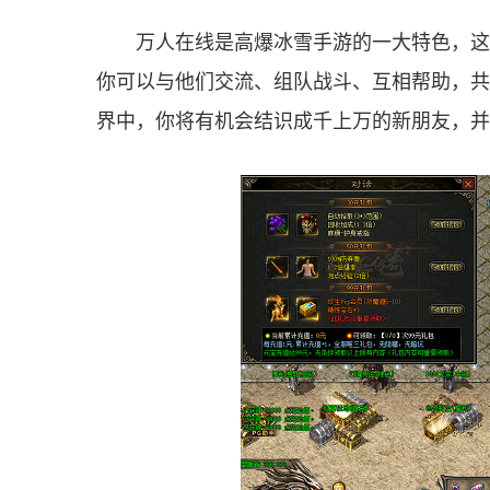
万人在线是高爆冰雪手游的一大特色，这
你可以与他们交流、组队战斗、互相帮助，共
界中，你将有机会结识成千上万的新朋友，并