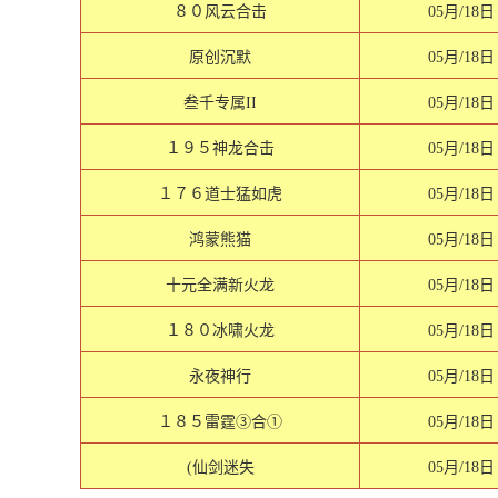
８０风云合击
05月/18日
原创沉默
05月/18日
叁千专属II
05月/18日
１９５神龙合击
05月/18日
１７６道士猛如虎
05月/18日
鸿蒙熊猫
05月/18日
十元全满新火龙
05月/18日
１８０冰啸火龙
05月/18日
永夜神行
05月/18日
１８５雷霆③合①
05月/18日
(仙剑迷失
05月/18日