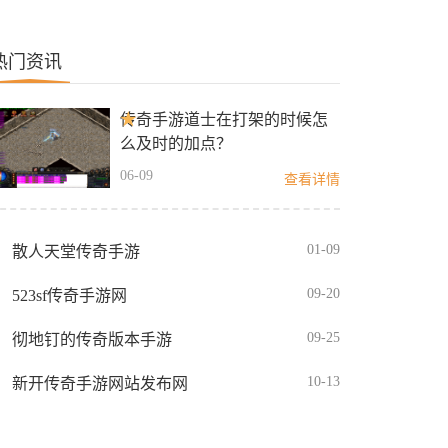
热门资讯
传奇手游道士在打架的时候怎
么及时的加点？
06-09
查看详情
01-09
散人天堂传奇手游
09-20
523sf传奇手游网
09-25
彻地钉的传奇版本手游
10-13
新开传奇手游网站发布网