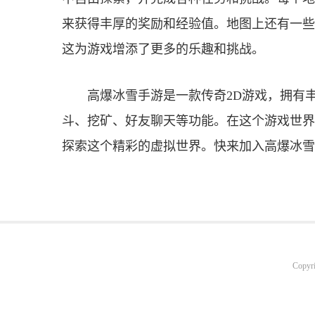
来获得丰厚的奖励和经验值。地图上还有一些
这为游戏增添了更多的乐趣和挑战。
高爆冰雪手游是一款传奇2D游戏，拥有
斗、挖矿、好友聊天等功能。在这个游戏世界
探索这个精彩的虚拟世界。快来加入高爆冰雪
Copyr