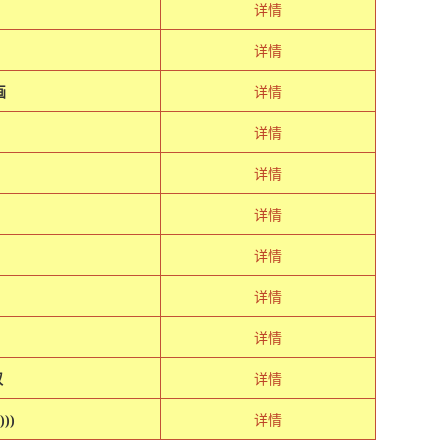
详情
详情
画
详情
详情
详情
详情
详情
详情
详情
収
详情
))
详情