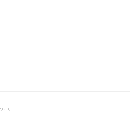
08号-8