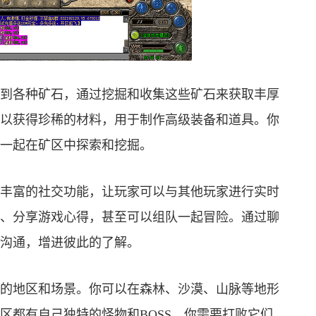
到各种矿石，通过挖掘和收集这些矿石来获取丰厚
以获得珍稀的材料，用于制作高级装备和道具。你
一起在矿区中探索和挖掘。
丰富的社交功能，让玩家可以与其他玩家进行实时
、分享游戏心得，甚至可以组队一起冒险。通过聊
沟通，增进彼此的了解。
的地区和场景。你可以在森林、沙漠、山脉等地形
区都有自己独特的怪物和BOSS，你需要打败它们