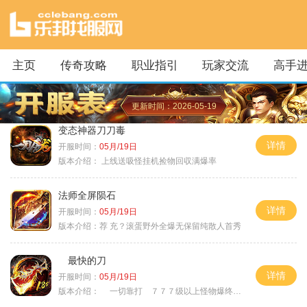
主页
传奇攻略
职业指引
玩家交流
高手
更新时间：2026-05-19
变态神器刀刀毒
详情
开服时间：
05月/19日
版本介绍：
上线送吸怪挂机捡物回収满爆率
法师全屏陨石
详情
开服时间：
05月/19日
版本介绍：
荐 充？滚蛋野外全爆无保留纯散人首秀
最快的刀
详情
开服时间：
05月/19日
版本介绍：
一切靠打 ７７７级以上怪物爆终极