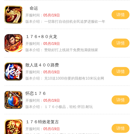
命运
详情
开服时间：
05月/19日
版本介绍：
一切靠打自动挂机全民追梦进服砍一年
１７６+８０火龙
详情
开服时间：
05月/19日
版本介绍：
赞助好打上线就干免费泡满级独家
散人送４００路费
详情
开服时间：
05月/19日
版本介绍：
充10送1000你要的我都有10米玩全网
怀恋１７６
详情
开服时间：
05月/19日
版本介绍：
１７６小极品，轻松.怀旧.耐玩
１７６特效老复古
详情
开服时间：
05月/19日