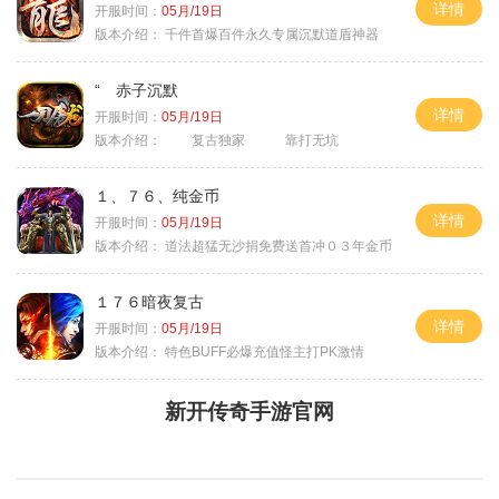
详情
开服时间：
05月/19日
版本介绍：
千件首爆百件永久专属沉默道盾神器
“ 赤子沉默
详情
开服时间：
05月/19日
版本介绍：
复古独家 靠打无坑
１、７６、纯金币
详情
开服时间：
05月/19日
版本介绍：
道法超猛无沙捐免费送首冲０３年金币
１７６暗夜复古
详情
开服时间：
05月/19日
版本介绍：
特色BUFF必爆充值怪主打PK激情
新开传奇手游官网