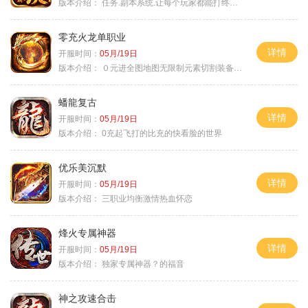
版本介绍：
任务.副本系统.让每个玩家都能打终极BOSS
零充火龙单职业
详情
开服时间：
05月/19日
版本介绍：
０元进全图地图无限制元素切割装备鉴定
蟠龍复古
详情
开服时间：
05月/19日
版本介绍：
0充起飞打的比充的快看脸的世界
优乐美沉默
详情
开服时间：
05月/19日
版本介绍：
三职业均衡激情热血怀恋
烽火专属神器
详情
开服时间：
05月/19日
版本介绍：
独家专属神器？的福音
神之攻速合击