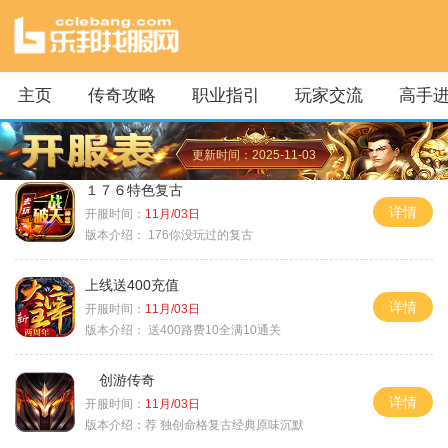
主页
传奇攻略
职业指引
玩家交流
高手
更新时间：2025-11-03
１７６特色复古
详情
开服时间：
11月/03日
版本介绍：
176你没玩过的复古
上线送400充值
详情
开服时间：
11月/03日
版本介绍：
送400路费10全满10通关
创游传奇
详情
开服时间：
11月/03日
版本介绍：
荐 独创命格复古经典原味沉默