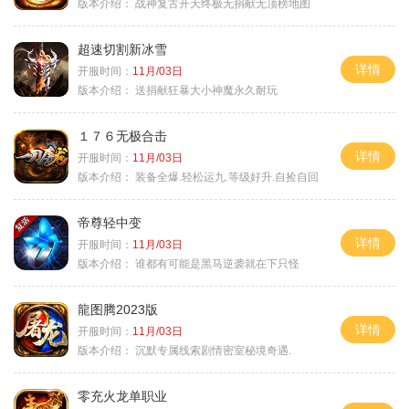
版本介绍：
战神复古开天终极无捐献无顶榜地图
超速切割新冰雪
详情
开服时间：
11月/03日
版本介绍：
送捐献狂暴大小神魔永久耐玩
１７６无极合击
详情
开服时间：
11月/03日
版本介绍：
装备全爆.轻松运九.等级好升.自捡自回
帝尊轻中变
详情
开服时间：
11月/03日
版本介绍：
谁都有可能是黑马逆袭就在下只怪
龍图腾2023版
详情
开服时间：
11月/03日
版本介绍：
沉默专属线索剧情密室秘境奇遇.
零充火龙单职业