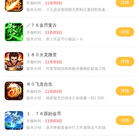
详情
开服时间：
11月/03日
版本介绍：
０元进全图地图无限制元素切割装备鉴定
／７６金币复古
详情
开服时间：
11月/03日
版本介绍：
第１区金币小极品＋６
１８０火龙微变
详情
开服时间：
11月/03日
版本介绍：
内置智能挂机终极全爆物价超值上线送神器
８０飞龙合击
详情
开服时间：
11月/03日
版本介绍：
独家版无沙捐永久保值爆一切1:2000回2
１．７６原始金币
详情
开服时间：
11月/03日
版本介绍：
赤月终极装备好打土药激情运９好搞