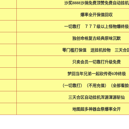
沙奖8888沙捐免费顶赞免费自动挂机
爆率全开保值回収
一切靠打 ７７７级以上怪物爆终
独创命格复古经典原味沉默
零门槛打保值 送挂机捡物 三天合
只卖会员一切靠打升级免费
梦回当年兄弟一起砍传奇0冲终极
（一切靠打）（不用充值）（全部看脸
三天合区自动挂机浑源渾源斩仙
地图超多神器血祭爆率全开