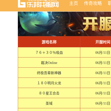
主页
传奇攻略
游戏名称
开服时间
７６＋３０％吸血
06月/11日
裁决Online
06月/11日
终极吾辈新神器
06月/11日
１８０明月火龙
06月/11日
８０星王合击
06月/11日
圣域
06月/11日