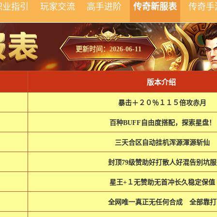
职业指引
玩家交流
高手进阶
传奇新服表
传奇手
更新时间：2026-06-11
版本介绍
暴击＋２０％１１５倍攻赤月
百种BUFF自由度搭配，探索星盘！
三天合区自动挂机浑源渾源斩仙
封顶79级赞助好打散人好混告别坑服
星王+１无赞助无首冲长久稳定保值
全网唯一真正无任何合成 全部靠打