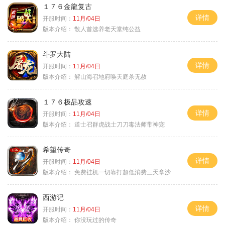
１７６金龍复古
详情
开服时间：
11月/04日
版本介绍：
散人首选养老天堂纯公益
斗罗大陆
详情
开服时间：
11月/04日
版本介绍：
解山海召地府唤天庭杀无赦
１７６极品攻速
详情
开服时间：
11月/04日
版本介绍：
道士召群虎战士刀刀毒法师带神宠
希望传奇
详情
开服时间：
11月/04日
版本介绍：
免费挂机一切靠打超低消费三天拿沙
西游记
详情
开服时间：
11月/04日
版本介绍：
你没玩过的传奇