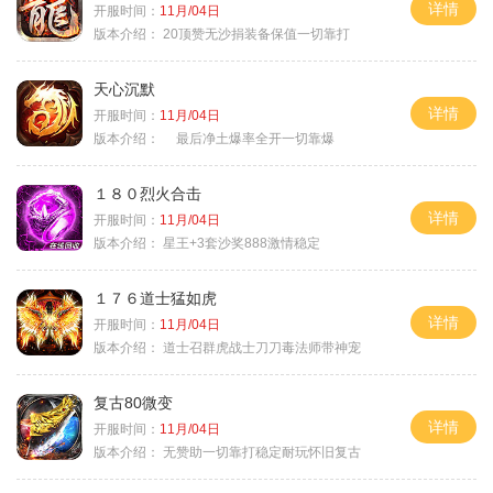
详情
开服时间：
11月/04日
版本介绍：
20顶赞无沙捐装备保值一切靠打
天心沉默
详情
开服时间：
11月/04日
版本介绍：
最后净土爆率全开一切靠爆
１８０烈火合击
详情
开服时间：
11月/04日
版本介绍：
星王+3套沙奖888激情稳定
１７６道士猛如虎
详情
开服时间：
11月/04日
版本介绍：
道士召群虎战士刀刀毒法师带神宠
复古80微变
详情
开服时间：
11月/04日
版本介绍：
无赞助一切靠打稳定耐玩怀旧复古