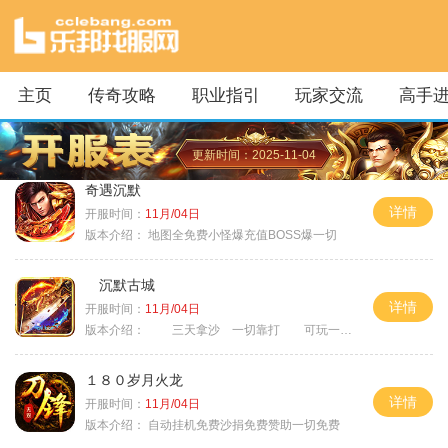
主页
传奇攻略
职业指引
玩家交流
高手
更新时间：2025-11-04
奇遇沉默
详情
开服时间：
11月/04日
版本介绍：
地图全免费小怪爆充值BOSS爆一切
沉默古城
详情
开服时间：
11月/04日
版本介绍：
三天拿沙 一切靠打 可玩一年
１８０岁月火龙
详情
开服时间：
11月/04日
版本介绍：
自动挂机免费沙捐免费赞助一切免费