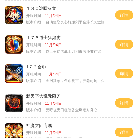
１８０冰啸火龙
详情
开服时间：
11月/04日
版本介绍：
自动捡取良心好服剑甲全爆长久激情
１７６道士猛如虎
详情
开服时间：
11月/04日
版本介绍：
道士召群虎战士刀刀毒法师带神宠
1７６金币
详情
开服时间：
11月/04日
版本介绍：
全网独家，金币复古，养老耐玩，保底回収
新天下大乱无限刀
详情
开服时间：
11月/04日
版本介绍：
无暗坑无门槛装备全爆绝对良心
神魔大陆专属
详情
开服时间：
11月/04日