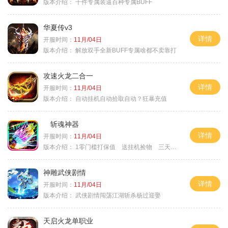
版本介绍：
千件专属装逼百种专属BUFF
华夏传v3
详情
开服时间：
11月/04日
版本介绍：
解放双手全新BUFF专属啥都不卖靠打
攻速火龙二合一
详情
开服时间：
11月/04日
版本介绍：
自动挂机自动拾取自动？狂暴充值
斩魂神器
详情
开服时间：
11月/04日
版本介绍：
1零门槛打保值 送挂机捡物 三天合区
神雕武侠剧情
详情
开服时间：
11月/04日
版本介绍：
武侠剧情闯荡江湖斩杀杨过迎娶
天启火龙单职业