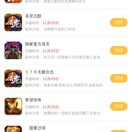
版本介绍：
独家沉默回忆经典耐玩长久
圣灵沉默
详情
开服时间：
11月/15日
版本介绍：
全网最牛逼的三职业
独家复古迷失
详情
开服时间：
11月/15日
版本介绍：
纯元宝一切靠爆０充玩通关散人首选
１７６无极合击
详情
开服时间：
11月/15日
版本介绍：
装备全爆.轻松运九.等级好升.自捡自回
希望传奇
详情
开服时间：
11月/15日
版本介绍：
免费挂机一切靠打超低消费三天拿沙
盟重沙漠