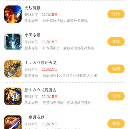
无尽沉默
详情
开服时间：
11月/15日
版本介绍：
独创新玩法散人追梦长期耐玩
小黑专属
详情
开服时间：
11月/15日
版本介绍：
好专属不多，貌似外面都是材料服
１．８０原始火龙
详情
开服时间：
11月/15日
版本介绍：
保底回収100全满自动挂机散人大服
新１８０龙魂复古
详情
开服时间：
11月/15日
版本介绍：
无赞助无回馈中变冰雪微变沉默
幽月沉默
详情
开服时间：
11月/15日