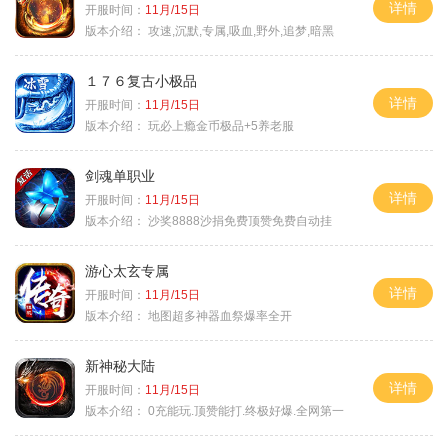
详情
开服时间：
11月/15日
版本介绍：
攻速,沉默,专属,吸血,野外,追梦,暗黑
１７６复古小极品
详情
开服时间：
11月/15日
版本介绍：
玩必上瘾金币极品+5养老服
剑魂单职业
详情
开服时间：
11月/15日
版本介绍：
沙奖8888沙捐免费顶赞免费自动挂
游心太玄专属
详情
开服时间：
11月/15日
版本介绍：
地图超多神器血祭爆率全开
新神秘大陆
详情
开服时间：
11月/15日
版本介绍：
0充能玩.顶赞能打.终极好爆.全网第一