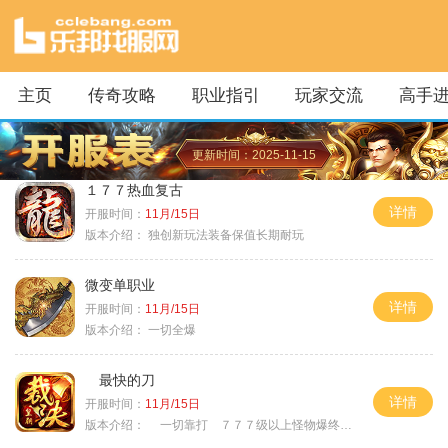
主页
传奇攻略
职业指引
玩家交流
高手
更新时间：2025-11-15
１７７热血复古
详情
开服时间：
11月/15日
版本介绍：
独创新玩法装备保值长期耐玩
微变单职业
详情
开服时间：
11月/15日
版本介绍：
一切全爆
最快的刀
详情
开服时间：
11月/15日
版本介绍：
一切靠打 ７７７级以上怪物爆终极